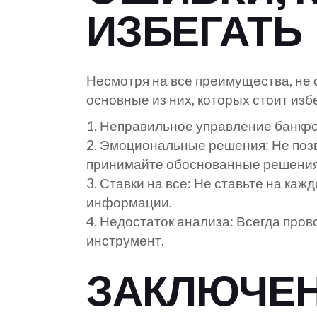
ИЗБЕГАТЬ
Несмотря на все преимущества, не 
основные из них, которых стоит изб
Неправильное управление банкро
Эмоциональные решения: Не позв
принимайте обоснованные решения
Ставки на все: Не ставьте на каж
информации.
Недостаток анализа: Всегда пров
инструмент.
ЗАКЛЮЧЕ