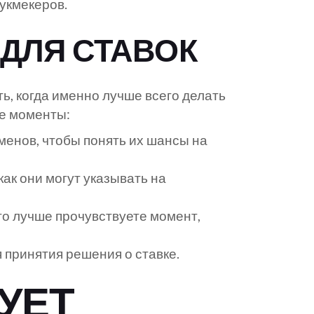
букмекеров.
ДЛЯ СТАВОК
ть, когда именно лучше всего делать
ие моменты:
енов, чтобы понять их шансы на
как они могут указывать на
то лучше прочувствуете момент,
 принятия решения о ставке.
УЕТ