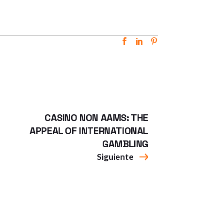
CASINO NON AAMS: THE
APPEAL OF INTERNATIONAL
GAMBLING
Siguiente