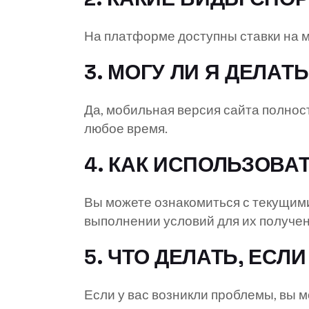
На платформе доступны ставки на мн
3. МОГУ ЛИ Я ДЕЛА
Да, мобильная версия сайта полност
любое время.
4. КАК ИСПОЛЬЗОВАТ
Вы можете ознакомиться с текущими
выполнении условий для их получен
5. ЧТО ДЕЛАТЬ, ЕС
Если у вас возникли проблемы, вы м