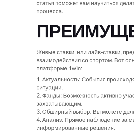
статья поможет вам научиться делат
процесса.
ПРЕИМУЩЕ
Живые ставки, или лайв-ставки, пр
взаимодействия со спортом. Вот ос
платформе 1win:
Актуальность: События происходя
ситуации.
Фанды: Возможность активно учас
захватывающим.
Обширный выбор: Вы можете делат
Анализ: Прямое наблюдение за ма
информированные решения.