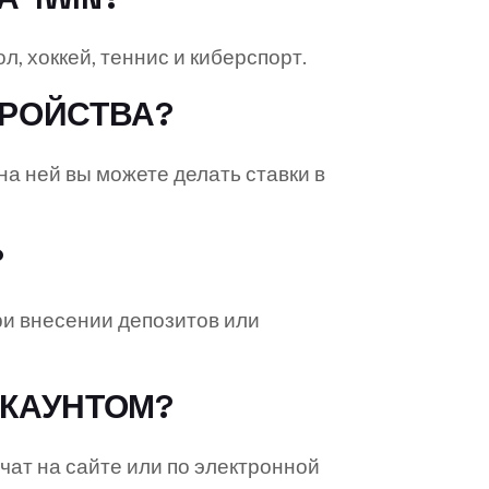
, хоккей, теннис и киберспорт.
ТРОЙСТВА?
на ней вы можете делать ставки в
?
ри внесении депозитов или
ККАУНТОМ?
чат на сайте или по электронной