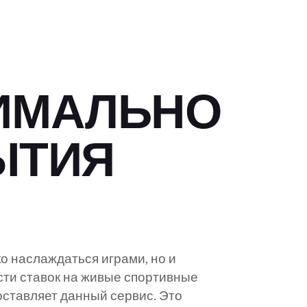
СИМАЛЬНО
ЫТИЯ
о наслаждаться играми, но и
сти ставок на живые спортивные
оставляет данный сервис. Это