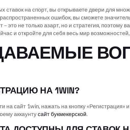
х ставок на спорт, вы открываете двери для мно
 распространенных ошибок, вы сможете значител
 – это не только азарт, но и стратегия, поэтому 
час и откройте для себя весь мир возможностей, 
ДАВАЕМЫЕ ВО
СТРАЦИЮ НА 1WIN?
и на сайт 1win, нажать на кнопку «Регистрация» 
воему аккаунту
сайт букмекерской
.
ТА ДОСТУПНЫ ДЛЯ СТАВОК Н