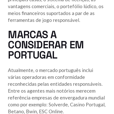
vantagens comerciais, o portefólio lúdico, os
meios financeiros suportados a par de as
ferramentas de jogo responsável.
MARCAS A
CONSIDERAR EM
PORTUGAL
Atualmente, o mercado português inclui
várias operadoras em conformidade
reconhecidas pelas entidades responsáveis.
Entre os agentes mais notórios merecem
referência empresas de envergadura mundial
como por exemplo: Solverde, Casino Portugal,
Betano, Bwin, ESC Online.