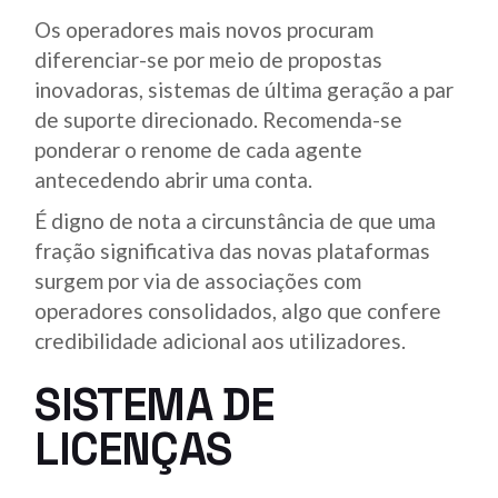
Os operadores mais novos procuram
diferenciar-se por meio de propostas
inovadoras, sistemas de última geração a par
de suporte direcionado. Recomenda-se
ponderar o renome de cada agente
antecedendo abrir uma conta.
É digno de nota a circunstância de que uma
fração significativa das novas plataformas
surgem por via de associações com
operadores consolidados, algo que confere
credibilidade adicional aos utilizadores.
SISTEMA DE
LICENÇAS