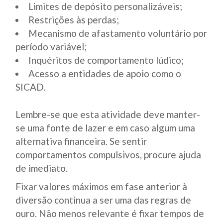
Limites de depósito personalizáveis;
Restrições às perdas;
Mecanismo de afastamento voluntário por
período variável;
Inquéritos de comportamento lúdico;
Acesso a entidades de apoio como o
SICAD.
Lembre-se que esta atividade deve manter-
se uma fonte de lazer e em caso algum uma
alternativa financeira. Se sentir
comportamentos compulsivos, procure ajuda
de imediato.
Fixar valores máximos em fase anterior à
diversão continua a ser uma das regras de
ouro. Não menos relevante é fixar tempos de