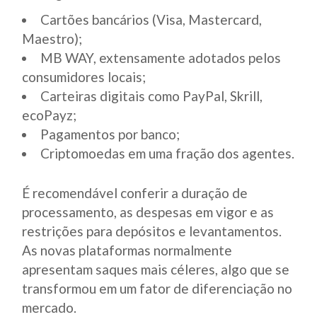
Cartões bancários (Visa, Mastercard,
Maestro);
MB WAY, extensamente adotados pelos
consumidores locais;
Carteiras digitais como PayPal, Skrill,
ecoPayz;
Pagamentos por banco;
Criptomoedas em uma fração dos agentes.
É recomendável conferir a duração de
processamento, as despesas em vigor e as
restrições para depósitos e levantamentos.
As novas plataformas normalmente
apresentam saques mais céleres, algo que se
transformou em um fator de diferenciação no
mercado.