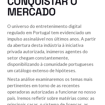
CONQUISTAR O
MERCADO
O universo do entretenimento digital
regulado em Portugal tem evidenciado um
impulso assinalável nos últimos anos. A partir
da abertura desta indústria à iniciativa
privada autorizada, inúmeros agentes do
setor chegam constantemente,
disponibilizando à comunidade portugueses
um catálogo extenso de hipóteses.
Nesta análise examinaremos os temas mais
pertinentes em torno de as recentes
operadoras autorizadas a funcionar no nosso
país. Iremos refletir sobre matérias como: as
principais casas, o sistema de licenças, as