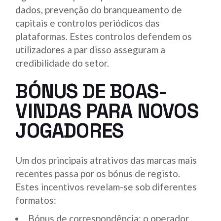
dados, prevenção do branqueamento de
capitais e controlos periódicos das
plataformas. Estes controlos defendem os
utilizadores a par disso asseguram a
credibilidade do setor.
BÓNUS DE BOAS-
VINDAS PARA NOVOS
JOGADORES
Um dos principais atrativos das marcas mais
recentes passa por os bónus de registo.
Estes incentivos revelam-se sob diferentes
formatos:
Bónus de correspondência: o operador