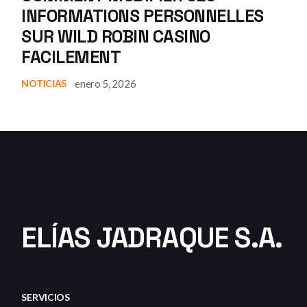
INFORMATIONS PERSONNELLES
SUR WILD ROBIN CASINO
FACILEMENT
enero 5, 2026
NOTICIAS
ELÍAS JADRAQUE S.A.
SERVICIOS