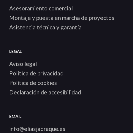
Asesoramiento comercial
Montaje y puesta en marcha de proyectos
Asistencia técnica y garantía
LEGAL
Aviso legal
Política de privacidad
Política de cookies
Declaración de accesibilidad
EMAIL
info@eliasjadraque.es