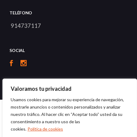
TELÉFONO
914737117
SOCIAL
Valoramos tu privacidad
Usamos cookies para mejorar su experiencia de navegación,
mostrarle anuncios o contenidos personalizados y analizar
Copyright @2023. By
Ciudad Aumentada
nuestro tráfico. Al hacer clic en “Aceptar todo” usted da su
consentimiento a nuestro uso de las
cookies.
Política de cookies